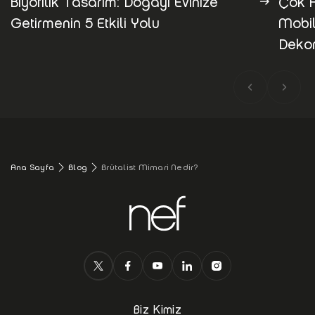
Biyofilik Tasarım: Doğayı Evinize
Çok 
Getirmenin 5 Etkili Yolu
Mobil
Deko
Ana Sayfa
Blog
Brütalist Mimari Nedir?
Biz Kimiz