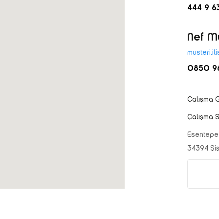
444 9 6
Nef Mü
musteri.il
0850 96
Çalışma G
Çalışma S
Esentepe 
34394 Şişl