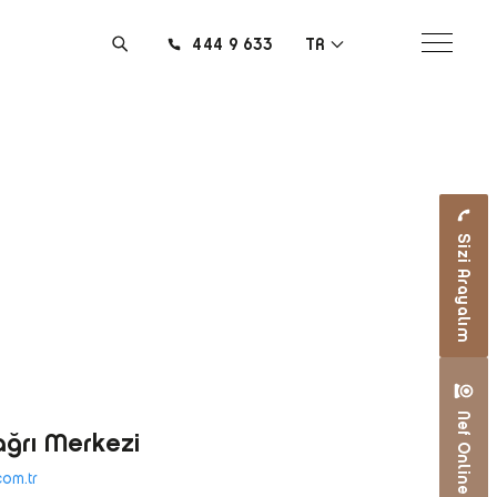
444 9 633
TR
Sizi Arayalım
Nef Online
ağrı Merkezi
com.tr