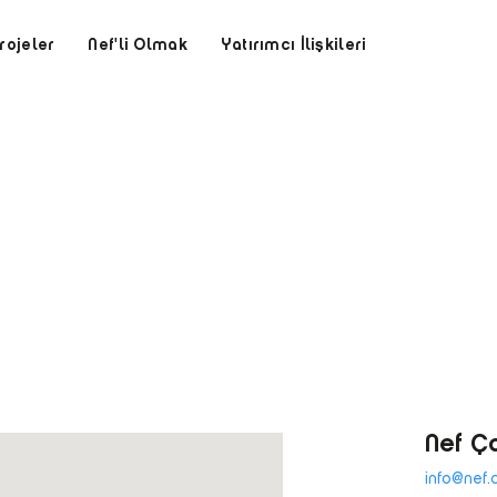
rojeler
Nef'li Olmak
Yatırımcı İlişkileri
Nef Ç
info@nef.