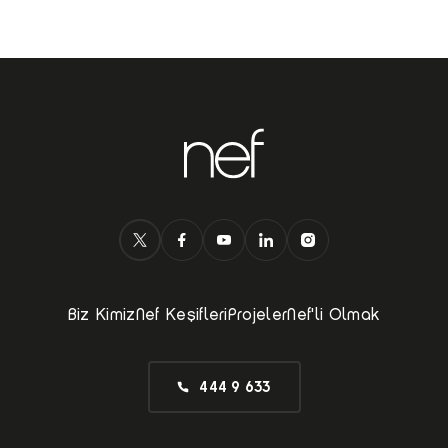
Biz Kimiz
Nef Keşifleri
Projeler
Nef'li Olmak
444 9 633