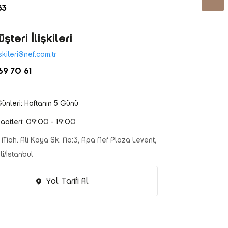
33
şteri İlişkileri
iskileri@nef.com.tr
9 70 61
ünleri: Haftanın 5 Günü
aatleri: 09:00 - 19:00
Mah. Ali Kaya Sk. No:3, Apa Nef Plaza Levent,
i/İstanbul
Yol Tarifi Al