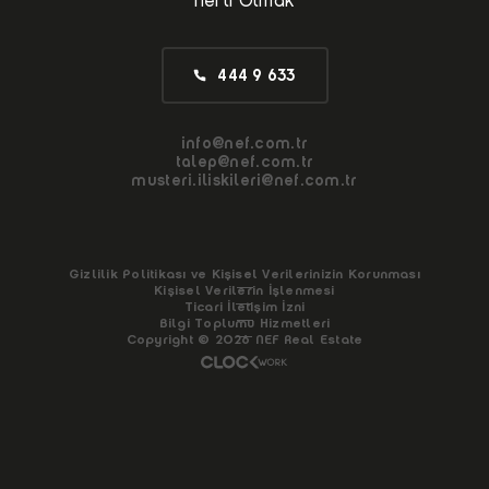
Nef'li Olmak
444 9 633
info@nef.com.tr
talep@nef.com.tr
musteri.iliskileri@nef.com.tr
info@
Gizlilik Politikası ve Kişisel Verilerinizin Korunması
Kişisel Verilerin İşlenmesi
talep@
Ticari İletişim İzni
Bilgi Toplumu Hizmetleri
musteri.ilis
Copyright © 2026 NEF Real Estate
Sizi Arayalım