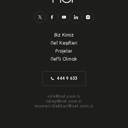
Biz Kimiz
Nef Keşifleri
Projeler
Nef'li Olmak
444 9 633
info@nef.com.tr
talep@nef.com.tr
musteri.iliskileri@nef.com.tr