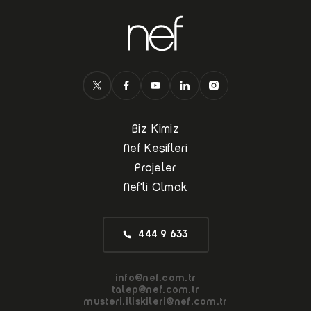
Biz Kimiz
Nef Keşifleri
Projeler
Nef'li Olmak
444 9 633
info@nef.com.tr
talep@nef.com.tr
musteri.iliskileri@nef.com.tr