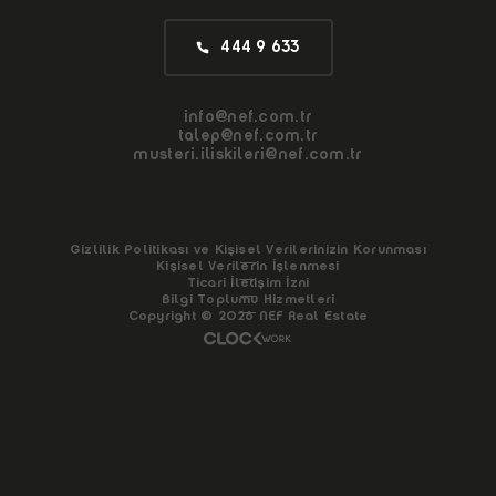
444 9 633
info@nef.com.tr
talep@nef.com.tr
musteri.iliskileri@nef.com.tr
Gizlilik Politikası ve Kişisel Verilerinizin Korunması
info@
Kişisel Verilerin İşlenmesi
talep@
Ticari İletişim İzni
Bilgi Toplumu Hizmetleri
musteri.ilis
Copyright © 2026 NEF Real Estate
Sizi Arayalım