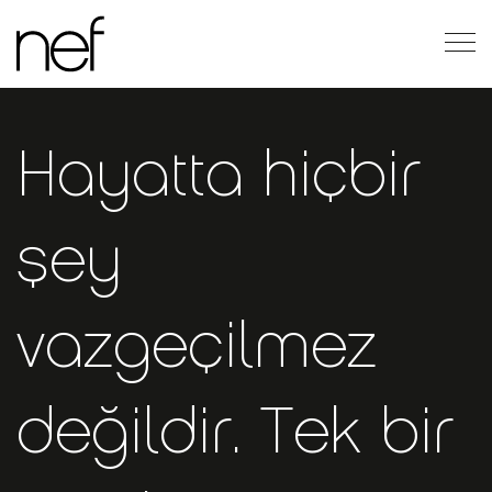
TR
Hayatta hiçbir
şey
vazgeçilmez
değildir.​ Tek bir