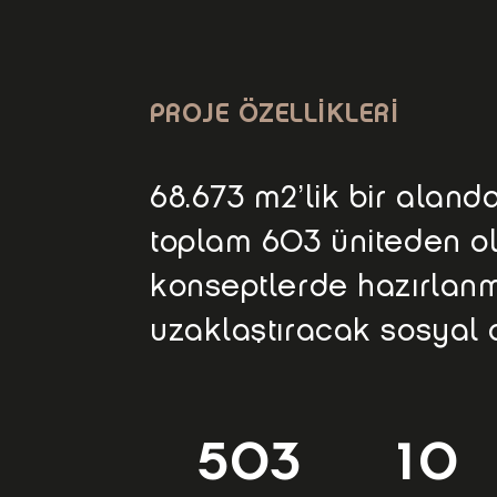
PROJE ÖZELLİKLERİ
68.673 m2’lik bir aland
toplam 603 üniteden olu
konseptlerde hazırlanm
uzaklaştıracak sosyal a
503
10