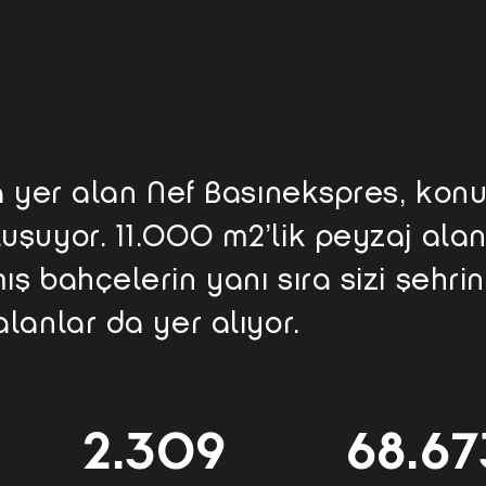
a yer alan Nef Basınekspres, konu
şuyor. 11.000 m2’lik peyzaj alanı
ış bahçelerin yanı sıra sizi şehr
lanlar da yer alıyor.
2.309
68.67