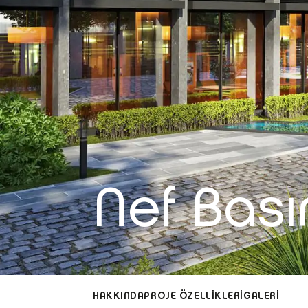
Nef Bas
HAKKINDA
PROJE ÖZELLİKLERİ
GALERİ