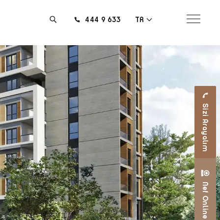
444 9 633
TR
Sizi Arayalım
Nef Online