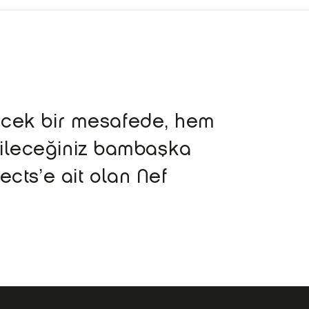
ecek bir mesafede, hem
abileceğiniz bambaşka
cts’e ait olan Nef