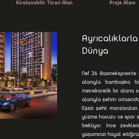
Kiralanabilir Ticari Alan
Proje Alanı
Ayrıcalıklarl
Dünya
Nef 36 Basınekspres'te 
alanıyla bambaşka bir
metrekarelik bir alana s
alanıyla şehrin ortasınd
Eşsiz şehir manzaraları
yüzme havuzu ve spor sal
bekliyor. İnce zevkle
yaşamınızı hayal ettiğiniz