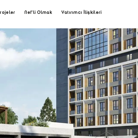
rojeler
Nef'li Olmak
Yatırımcı İlişkileri