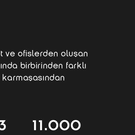
t ve ofislerden oluşan
nda birbirinden farklı
in karmaşasından
3
11.000