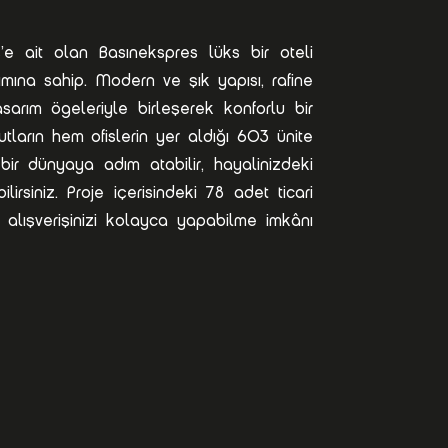
s’e ait olan Basınekspres lüks bir oteli
mına sahip. Modern ve şık yapısı, rafine
sarım ögeleriyle birleşerek konforlu bir
ların hem ofislerin yer aldığı 603 ünite
bir dünyaya adım atabilir, hayalinizdeki
rsiniz. Proje içerisindeki 78 adet ticari
 alışverişinizi kolayca yapabilme imkânı