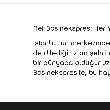
Nef Basınekspres; Her
İstanbul’un merkezind
de dilediğiniz an şehri
bir dünyada olduğunuzu 
Basınekspres’te, bu hay