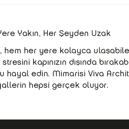
 Yere Yakın, Her Şeyden Uzak
e, hem her yere kolayca ulaşabil
n stresini kapınızın dışında bırak
hayal edin. Mimarisi Viva Archite
allerin hepsi gerçek oluyor.