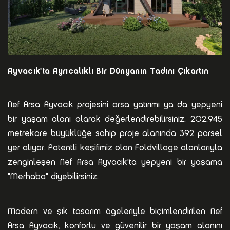
Ayvacık'ta Ayrıcalıklı Bir Dünyanın Tadını Çıkartın
Nef Arsa Ayvacık projesini arsa yatırımı ya da yepyeni
bir yaşam alanı olarak değerlendirebilirsiniz. 202.945
metrekare büyüklüğe sahip proje alanında 392 parsel
yer alıyor. Patentli keşifimiz olan Foldvillage alanlarıyla
zenginleşen Nef Arsa Ayvacık'ta yepyeni bir yaşama
"Merhaba" diyebilirsiniz.
Modern ve şık tasarım ögeleriyle biçimlendirilen Nef
Arsa Ayvacık, konforlu ve güvenilir bir yaşam alanını