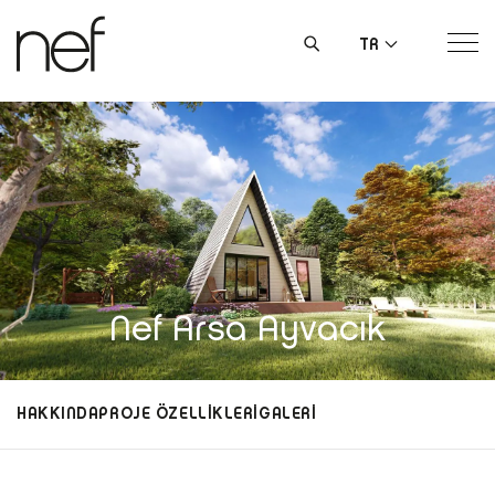
TR
Nef Arsa Ayvacık
HAKKINDA
PROJE ÖZELLİKLERİ
GALERİ