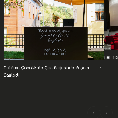
Nef Ma
Nef Arsa Çanakkale Çan Projesinde Yaşam
Başladı