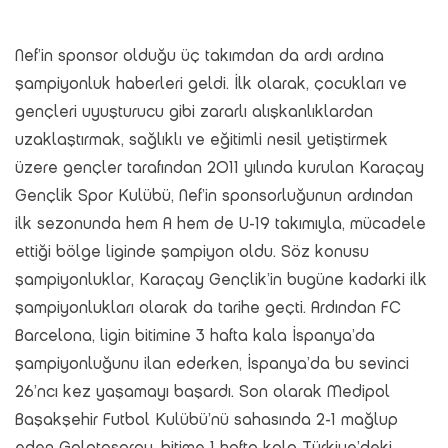
Nef’in sponsor olduğu üç takımdan da ardı ardına
şampiyonluk haberleri geldi. İlk olarak, çocukları ve
gençleri uyuşturucu gibi zararlı alışkanlıklardan
uzaklaştırmak, sağlıklı ve eğitimli nesil yetiştirmek
üzere gençler tarafından 2011 yılında kurulan Karaçay
Gençlik Spor Kulübü, Nef’in sponsorluğunun ardından
ilk sezonunda hem A hem de U-19 takımıyla, mücadele
ettiği bölge liginde şampiyon oldu. Söz konusu
şampiyonluklar, Karaçay Gençlik’in bugüne kadarki ilk
şampiyonlukları olarak da tarihe geçti. Ardından FC
Barcelona, ligin bitimine 3 hafta kala İspanya’da
şampiyonluğunu ilan ederken, İspanya’da bu sevinci
26’ncı kez yaşamayı başardı. Son olarak Medipol
Başakşehir Futbol Kulübü’nü sahasında 2-1 mağlup
eden Galatasaray, bitime 1 hafta kala Türkiye’deki